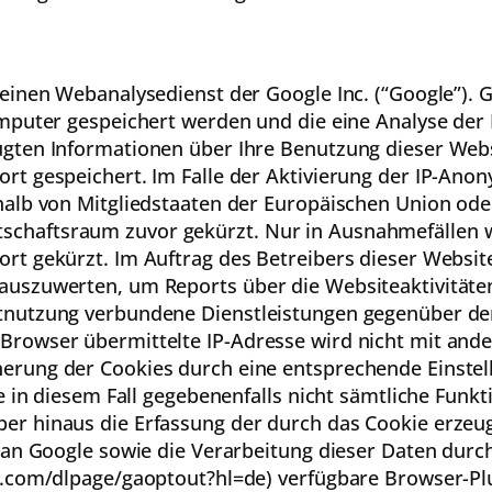
 einen Webanalysedienst der Google Inc. (“Google”). 
omputer gespeichert werden und die eine Analyse der
gten Informationen über Ihre Benutzung dieser Webs
rt gespeichert. Im Falle der Aktivierung der IP-Anon
halb von Mitgliedstaaten der Europäischen Union ode
haftsraum zuvor gekürzt. Nur in Ausnahmefällen wir
rt gekürzt. Im Auftrag des Betreibers dieser Websit
 auszuwerten, um Reports über die Websiteaktivität
tnutzung verbundene Dienstleistungen gegenüber de
Browser übermittelte IP-Adresse wird nicht mit and
erung der Cookies durch eine entsprechende Einstel
ie in diesem Fall gegebenenfalls nicht sämtliche Funk
er hinaus die Erfassung der durch das Cookie erzeu
) an Google sowie die Verarbeitung dieser Daten durc
e.com/dlpage/gaoptout?hl=de) verfügbare Browser-Plu